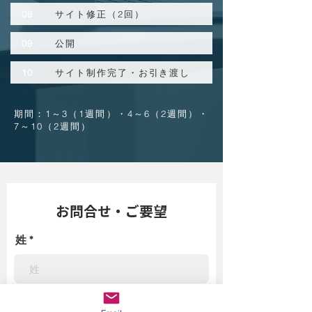
08
サイト修正（2回）
09
公開
10
サイト制作完了・お引き渡し
期間：1～3（1週間）・4～6（2週間）・
7～10（2週間）
​お問合せ・ご要望
姓
名