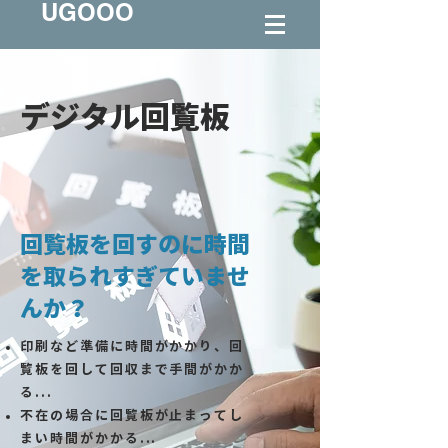
UGOOO
デジタル回覧板
回覧板を回すのに時間
を取られすぎていませ
んか？
印刷など準備に時間がかかり、回
覧板を回して回収まで手間がかか
る...
不在の場合に回覧板が止まってし
まい時間がかかる...