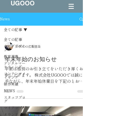
UGOOO
News
全ての記事
全ての記事
ウェブデザイ
UGOOO広報担当
ン
教育事業
年末年始のお知らせ
デジタルマー
ケティング
平素は格別のお引き立てをいただき厚くお礼
コンテンツメ
申し上げます。 株式会社UGOOOでは誠に勝
イキング
手ながら、年末年始休業日を下記のとおりと
制作実績
させていただきます。 年末年始休業期間：
NEWS
2023年12月29日（金）～2024年1月3日
スタッフブロ
（水） ※12月28日は17時までの営業となり
グ
ます。2024年...
マイアップ
オウンドメデ