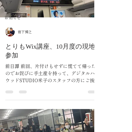
ィア
イベント
お知らせ
岩下博之
とりもWix講座、10月度の現地
参加
前日譚 前回、片付けもせずに慌てて帰った
のでお詫びに手土産を持って、デジタルハリ
ウッドSTUDIO米子のスタッフの方にご挨
拶！ 今回は、前回とは違う米子駅横にある
立派なホテルにチェックインしましたが、と
ても雰囲気の良いホテルで居心地バツグンで
した。 当日譚...