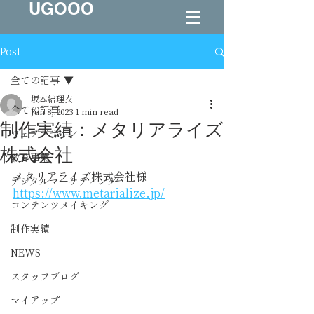
UGOOO
Post
全ての記事
坂本結理衣
全ての記事
Jun 8, 2023
1 min read
制作実績：メタリアライズ
ウェブデザイン
株式会社
教育事業
メタリアライズ株式会社様 
デジタルマーケティング
https://www.metarialize.jp/
コンテンツメイキング
制作実績
NEWS
スタッフブログ
マイアップ