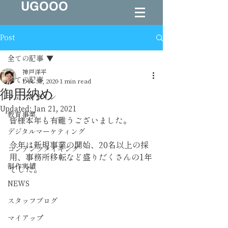
UGOOO
Post
全ての記事
神戸洋平
全ての記事
Dec 31, 2020
1 min read
御用納め
ウェブデザイン
Updated:
Jan 21, 2021
教育事業
皆様本年も有難うございました。
デジタルマーケティング
今年は新規事業の開始、20名以上の採
コンテンツメイキング
用、事務所移転など盛りだくさんの1年
制作実績
でした。
NEWS
スタッフブログ
マイアップ