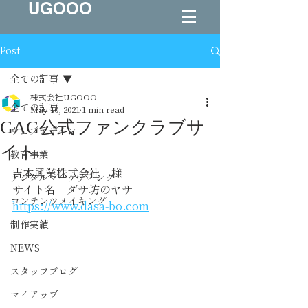
UGOOO
Post
全ての記事
株式会社UGOOO
全ての記事
May 10, 2021
1 min read
GAG公式ファンクラブサ
ウェブデザイン
イト
教育事業
吉本興業株式会社　様
デジタルマーケティング
サイト名　ダサ坊のヤサ
コンテンツメイキング
https://www.dasa-bo.com
制作実績
NEWS
スタッフブログ
マイアップ