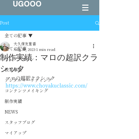
UGOOO
Post
全ての記事
大久保友里香
全ての記事
Aug 30, 2023
1 min read
制作実績：マロの超訳クラ
ウェブデザイン
シック
教育事業
マロの超訳クラシック
デジタルマーケティング
https://www.choyakuclassic.com/
コンテンツメイキング
制作実績
NEWS
スタッフブログ
マイアップ