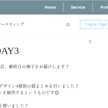
Home
Service
Port
マーケティング
Log in / Sign
スタッフブログ
マイアップ
AY3
日目、最終日の様子をお届けします！
デザイン4原則の総まとめを行いました！
ンを制作するというものです😊
を使いました！