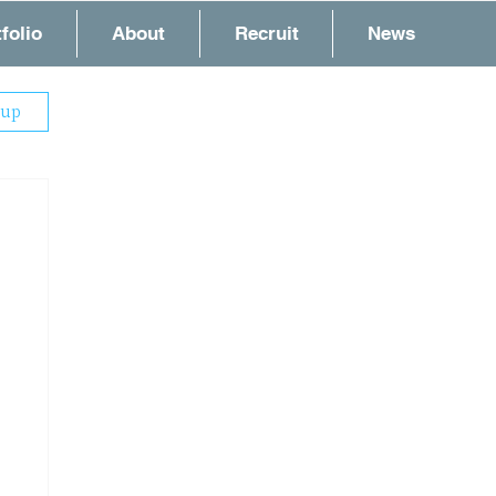
folio
About
Recruit
News
 up