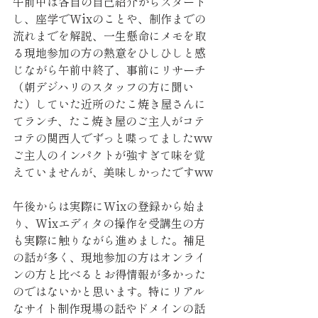
午前中は各自の自己紹介からスタート
し、座学でWixのことや、制作までの
流れまでを解説、一生懸命にメモを取
る現地参加の方の熱意をひしひしと感
じながら午前中終了、事前にリサーチ
（朝デジハリのスタッフの方に聞い
た）していた近所のたこ焼き屋さんに
てランチ、たこ焼き屋のご主人がコテ
コテの関西人でずっと喋ってましたww
ご主人のインパクトが強すぎて味を覚
えていませんが、美味しかったですww
午後からは実際にWixの登録から始ま
り、Wixエディタの操作を受講生の方
も実際に触りながら進めました。補足
の話が多く、現地参加の方はオンライ
ンの方と比べるとお得情報が多かった
のではないかと思います。特にリアル
なサイト制作現場の話やドメインの話