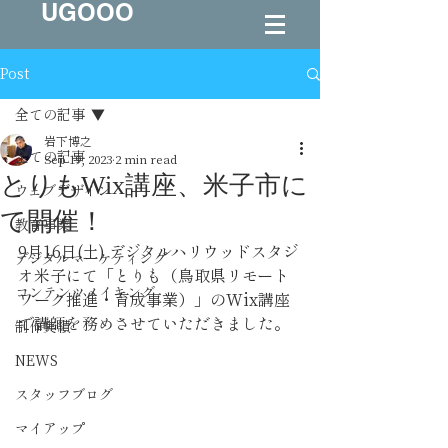
UGOOO
Post
全ての記事
岩下博之
全ての記事
Sep 19, 2023
2 min read
とりもWix講座、米子市に
ウェブデザイン
て開催！
教育事業
9月16日(土) デジタルハリウッドスタジ
デジタルマーケティング
オ米子にて「とりも（鳥取県リモート
コンテンツメイキング
ワーク推進・育成事業）」のWix講座
で講師を務めさせていただきました。
制作実績
NEWS
スタッフブログ
マイアップ