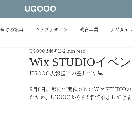
UGOOO
全ての記事
ウェブデザイン
教育事業
デジタル
UGOOO広報担当
2 min read
コンテンツメイキング
制作実績
NEWS
Wix STUDIOイ
UGOOO広報担当の笠井です🦕
オウンドメディア
イベント
お知らせ
9月6日、都内で開催されたWix STUDI
たため、UGOOOから計5名で参加してき