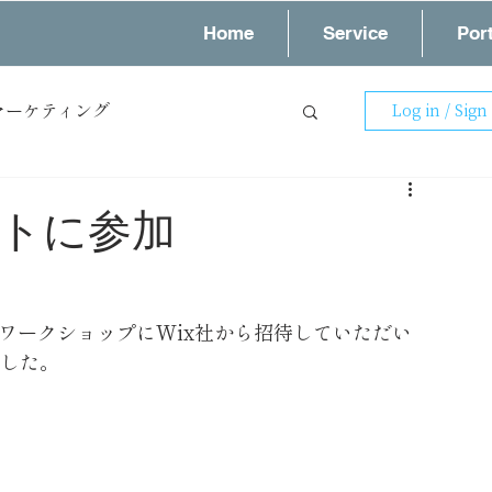
Home
Service
Port
マーケティング
Log in / Sign
スタッフブログ
マイアップ
ベントに参加
OのワークショップにWix社から招待していただい
ました。