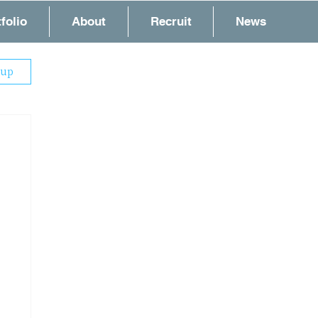
folio
About
Recruit
News
 up